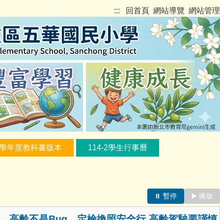
:::
回首頁
網站導覽
網站管理
5學年度教科書版本
114-2學生行事曆
⏸️ 暫停
▶️ 播放
不是Bug，定檢換照安全行 高齡駕駛要謹慎，身體