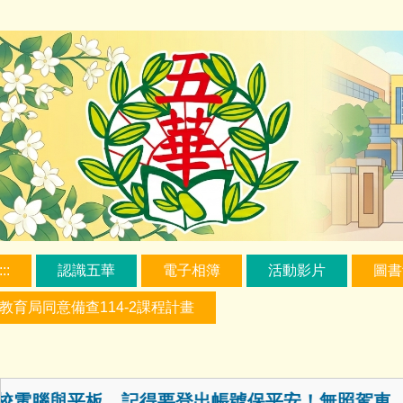
跳
新北市三重區五華國民小學
到
主
要
內
容
區
:::
認識五華
電子相簿
活動影片
圖書
教育局同意備查114-2課程計畫
最新消息跑馬燈
腦與平板，記得要登出帳號保平安！無照駕車，風險爆