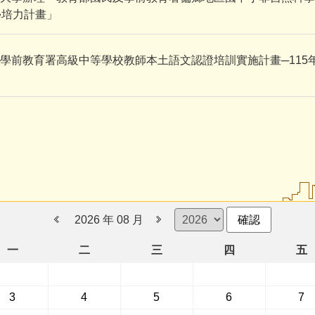
學培力計畫」
學前教育署高級中等學校教師本土語文認證培訓實施計畫─115
2026 年 08 月
確認
一
二
三
四
五
3
4
5
6
7