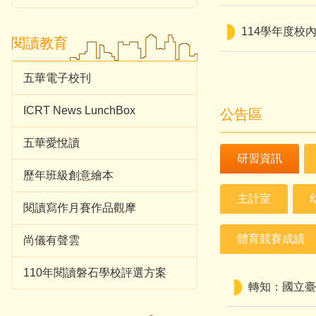
114學年度校
閱讀教育
五華電子校刊
ICRT News LunchBox
公告區
五華愛悅讀
研習資訊
歷年班級創意繪本
主計室
閱讀寫作月賽作品觀摩
體育競賽成績
尚儀有聲雲
110年閱讀磐石學校評選方案
轉知：國立臺