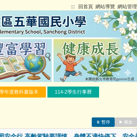
:::
回首頁
網站導覽
網站管理
5學年度教科書版本
114-2學生行事曆
⏸️ 暫停
▶️ 播放
行 高齡駕駛要謹慎，身體不適快停下，安全是你每一