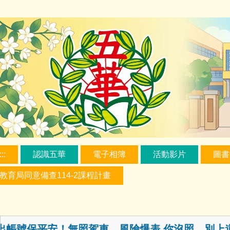
跳
新北市三重區五華國民小學
到
主
要
內
容
區
:::
認識五華
電子相簿
活動影片
圖書
教育局同意備查114-2課程計畫
最新消息跑馬燈
保平安！無照駕車，風險爆表 你沒照，別上道，安全