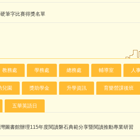
內硬筆字比賽得獎名單
教務處
學務處
總務處
輔導室
人
幼兒園
獎助學金
升學資訊
育樂營課後班
五華英語日
灣圖書館辦理115年度閱讀磐石典範分享暨閱讀推動專業研習