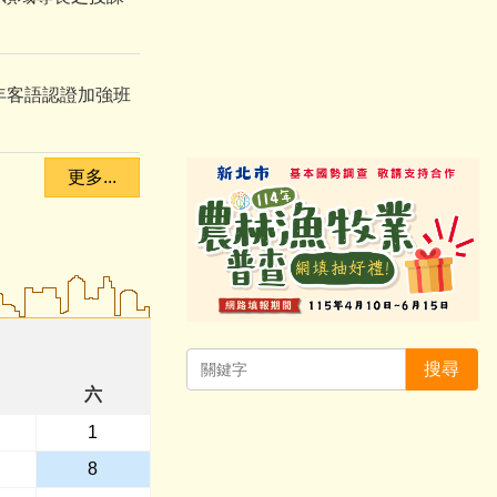
年客語認證加強班
更多...
搜尋
六
1
8