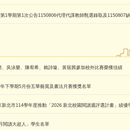
第1學期第1次公告1150806代理代課教師甄選錄取及1150807
樂、吳泳樂、陳宥希、賴詩璇、黃筱茜參加校外比賽榮獲佳績
學年下學期5月份五華藝賞及書法月賽獲獎名單
新北市114學年度推動「2026 新北校園閱讀週評選計畫」績優
5月閱讀大超人」學生名單