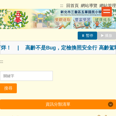
跳
新北市三重區五華國民小學
:::
回首頁
網站導覽
網站管理
到
主
要
內
容
⏸️ 暫停
▶️ 播放
最新消息跑馬燈
區
會打烊！ | 高齡不是Bug，定檢換照安全行 高
:::
搜尋
資訊分類清單