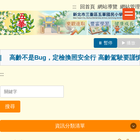
跳
新北市三重區五華國民小學
:::
回首頁
網站導覽
網站管理
到
主
要
內
容
⏸️ 暫停
▶️ 播放
最新消息跑馬燈
區
| 高齡不是Bug，定檢換照安全行 高齡駕駛要
:::
搜尋
資訊分類清單