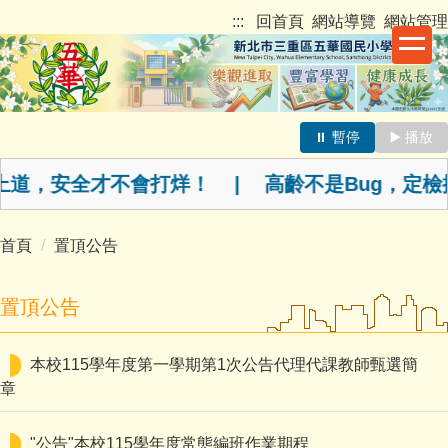
跳
新北市三重區五華國民小學
:::
回首頁
網站導覽
網站管理
到
主
要
內
容
⏸️ 暫停
▶️ 播放
最新消息跑馬燈
區
別上道，安全才不會打烊！ | 高齡不是Bug，
首頁
置頂公告
置頂公告
本校115學年度第一學期第1次公告代理代課教師甄選簡
章
"公告"本校115學年度常態編班作業期程