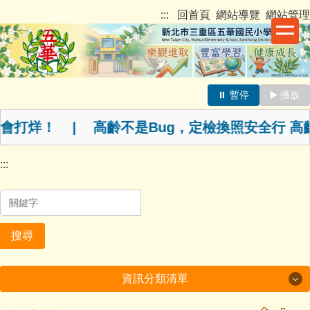
跳
新北市三重區五華國民小學
:::
回首頁
網站導覽
網站管理
到
主
要
內
容
⏸️ 暫停
▶️ 播放
最新消息跑馬燈
區
不會打烊！ | 高齡不是Bug，定檢換照安全行
:::
搜尋
資訊分類清單