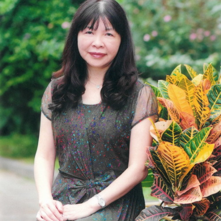
總務處
輔導室
人事室
主計室
幼兒園
家長會